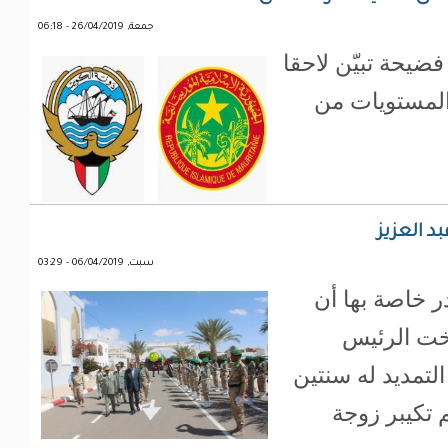
جمعة, 26/04/2019 - 06:18
فضيحة تبيّن لاحقا
 المستويات من
د العزيز
سبت, 06/04/2019 - 03:29
ر خاصة بها أن
أخت الرئيس
التمديد له سنتين
 تكيبر زوجة