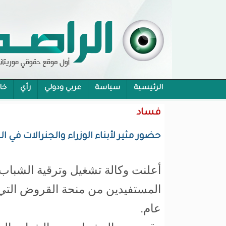
الرئيسية
سياسة
عربي ودولي
رأي
خا
محام:قانون حماية الرموز تفوح منه رائحة الاحكام
فساد
حضور مثير لأبناء الوزراء والجنرالات في
أعلنت وكالة تشغيل وترقية الشباب،
المستفيدين من منحة القروض التي ت
عام.