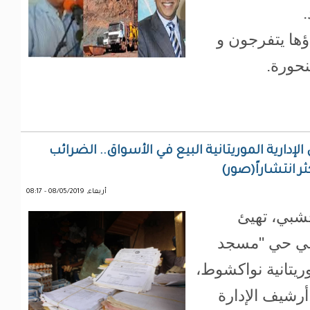
.
اؤها يتفرجون و
حورة.
لإدارية الموريتانية البيع في الأسواق.. الضرائب
ر انتشاراً(صور)
أربعاء, 08/05/2019 - 08:17
شبي، تهيئ
 في حي "مسجد
ريتانية نواكشوط،
 أرشيف الإدارة