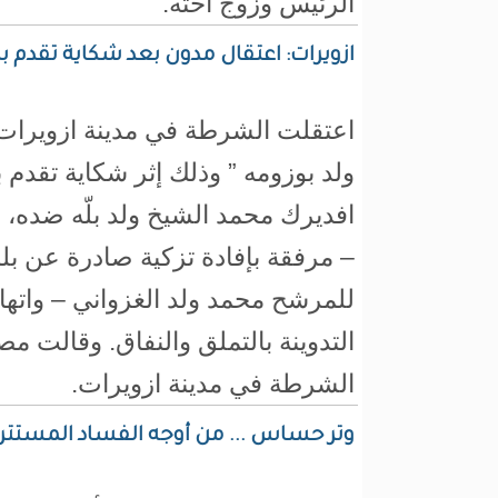
الرئيس وزوج أخته.
ازويرات: اعتقال مدون بعد شكاية تقدم به
اعتقلت الشرطة في مدينة ازويرات ا
ولد بوزومه ” وذلك إثر شكاية تقدم ب
افديرك محمد الشيخ ولد بلّه ضده، 
– مرفقة بإفادة تزكية صادرة عن بل
للمرشح محمد ولد الغزواني – واتها
التدوينة بالتملق والنفاق. وقالت م
الشرطة في مدينة ازويرات.
وتر حساس ... من أوجه الفساد المستتر