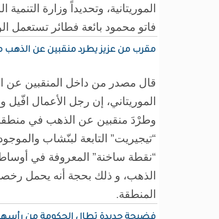
الموريتانية، وتحديداً وزارة التنمية ال
فاتو محمود بائعة فطائر تستعمل الو
مقرب من عزيز يطرد منقبين عن الذهب 
قال مصدر من داخل المنقبين عن 
الموريتاني، إن رجل الأعمال افّيل ول
وطرْدَ منقبين عن الذهب في منطقة 
“تيجيريت” التابعة لبنّشاب والموج
“نقطة ساخنة” المعروفة في أوساط
الذهب، و ذلك بحجة أنه يحمل رخصة
المنطقة.
فضيحة جديدة تطال الحكومة من رأسها ال