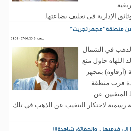
ريفية.
ثائق الإدارية في تغليف بضاعتها.
من منطقة “مجهر تجريت”
سبت, 27/04/2019 - 23:08
الذهب في الشمال
د اللهاه حاول منع
(آرقاوه) بمجهر
ودة قرب منطقة
 المنقبين عن
 رسمية لاحتكار التنقيب عن الذهب في تلك
ى قدميها .. والحقائق شاهدة!!!