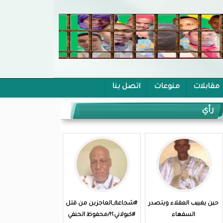
مقابلات
منوعات
اتصل بنا
رأي
حين يغييب العقلاء ويتصدر
#شجاعة_العاجزين من قتل
السفهاء
#كبولاني؟!/محفوظ الحنفي