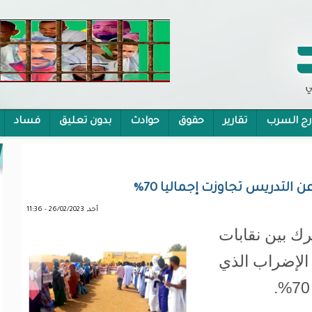
رج السرب
تقارير
حقوق
حوادث
بدون تعليق
فساد
 الشمولية
لتدريس تجاوزت إجماليا 70%
أحد, 26/02/2023 - 11:36
رك بين نقابات
 الإضراب الذي