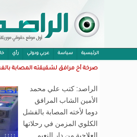
الرئيسية
سياسة
عربي ودولي
رأي
خا
محام:قانون حماية الرموز تفوح منه رائحة الاحكام
صرخة أخ مرافق لشقيقته المصابة بالفشل 
الراصد: كتب علي محمد
الأمين الشاب المرافق
دوما لأخته المصابة بالفشل
الكلوي المزمن في رحلاتها
العلاجية من دار النعيم