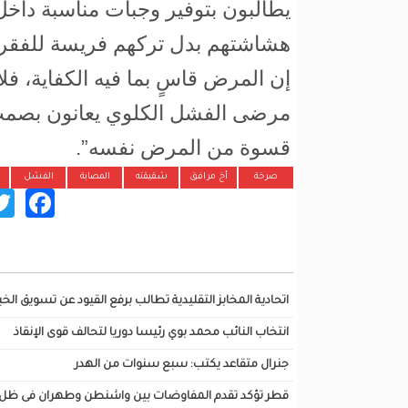
يطالبون بتوفير وجبات مناسبة داخ
هشاشتهم بدل تركهم فريسة للفقر 
إن المرض قاسٍ بما فيه الكفاية، فلا
مرضى الفشل الكلوي يعانون بصمت
قسوة من المرض نفسه”.
صرخة
أخ مرافق
شقيقته
المصابة
الفشل
ok
تصفح أيضا...
اتحادية المخابز التقليدية تطالب برفع القيود عن تسويق الخبز
انتخاب النائب محمد بوي رئيسا دوريا لتحالف قوى الإنقاذ
جنرال متقاعد يكتب: سبع سنوات من الهدر
قطر تؤكد تقدم المفاوضات بين واشنطن وطهران فى ظل نف