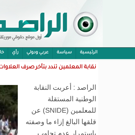
الرئيسية
سياسة
عربي ودولي
رأي
خا
محام:قانون حماية الرموز تفوح منه رائحة الاحكام
نقابة المعلمين تندد بتأخر صرف العلاوات
الراصد : أعربت النقابة
الوطنية المستقلة
للمعلمين (SNIDE) عن
قلقها البالغ إزاء ما وصفته
باستمرار عدم تجاوب