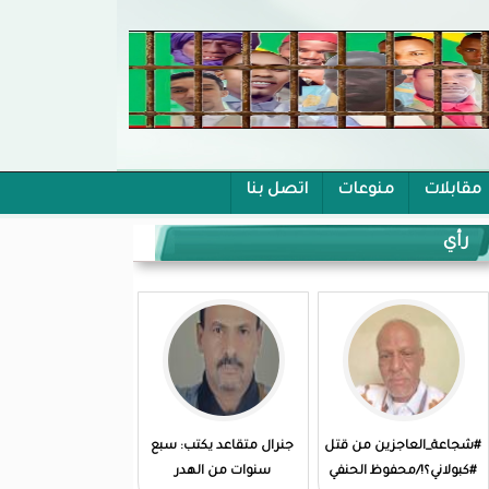
مقابلات
منوعات
اتصل بنا
رأي
#شجاعة_العاجزين من قتل
جنرال متقاعد يكتب: سبع
#كبولاني؟!/محفوظ الحنفي
سنوات من الهدر