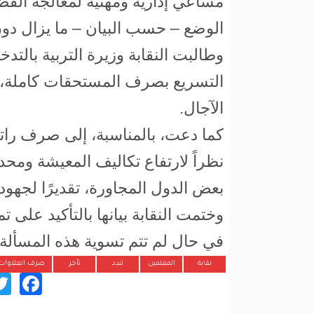
مساعي إدارية ومهنية لمعالجة القض
الوضع – حسب البيان – ما يزال دون
وطالبت النقابة وزيرة التربية بالت
التسريع بصرف المستحقات كاملة، و
الآجال.
كما دعت، بالمناسبة، إلى صرف رات
نظراً لارتفاع تكاليف المعيشة ومحد
بعض الدول المجاورة، تقديرًا لجهودهم
وختمت النقابة بيانها بالتأكيد على 
في حال لم تتم تسوية هذه المسأل
نقابة
المعلمين
تندد
تأخر
صرف العلاوات
ok