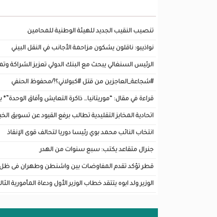
تصفح أيضا...
تنصيب النقيب الجديد للهيئة الوطنية للمحامين
نواذيبو: ناقلون يشكون مزاحمة الأجانب في النقل البيني
الرئيس السنغالي يبحث مع البنك الدولي تعزيز الشراكة وتم
#شجاعة_العاجزين من قتل #كبولاني؟!/محفوظ الحنفي
قراءة في مقال: “موريتانيا… ذاكرة التعايش وآفاق الوحدة”*
اتحادية المخابز التقليدية تطالب برفع القيود عن تسويق الخبز
انتخاب النائب محمد بوي رئيسا دوريا لتحالف قوى الإنقاذ
جنرال متقاعد يكتب: سبع سنوات من الهدر
قطر تؤكد تقدم المفاوضات بين واشنطن وطهران فى ظل نف
الوزير ولد ابوه يتتقد خطاب الوزير الأول ودعاة المأمورية الثال