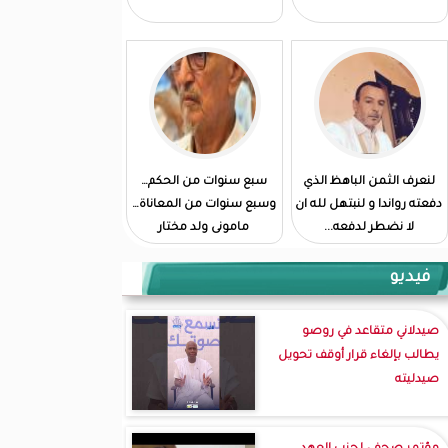
لنعرف الثمن الباهظ الذي
سبع سنوات من الحكم…
دفعته رواندا و لنبتهل لله ان
وسبع سنوات من المعاناة…
لا نضطر لدفعه...
مامونى ولد مختار
فيديو
صيدلاني متقاعد في روصو
يطالب بإلغاء قرار أوقف تحويل
صيدليته