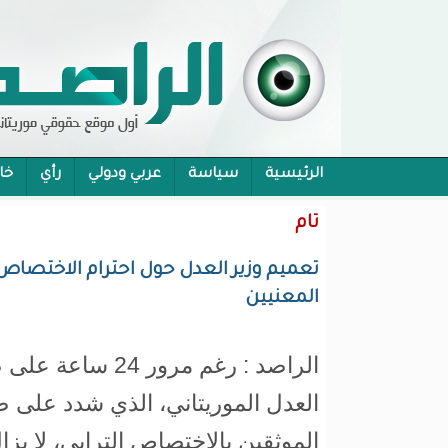
الرئيسية
سياسة
عربي ودولي
رأي
خا
محام:قانون حماية الرموز تفوح منه رائحة الاحكام
تام
تعميم وزير العدل حول احترام الاختصاص ا
المعنيين
الراصد : رغم مرور 24
العدل الموريتاني، الذي شدد على ض
الموثقين بالاختصاص الترابي، لا يزا