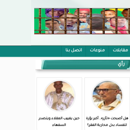
مقابلات
منوعات
اتصل بنا
رأي
هل أصبحت «تآزر».. أكبر بؤرة
حين يغييب العقلاء ويتصدر
للفساد بدل محاربة الفقر؟
السفهاء