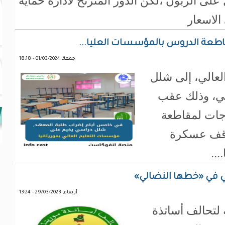
 على الزبون ،لكن الدور المترنح لادارة حماية
لاسعار
اطعة الدروس بالمؤسسات العليا...
جمعة, 01/03/2024 - 18:18
لعالي، إلى شلل
الي، وذلك عقب
اجات لمقاطعة
وقف عسكرة
..
ضي في «خطها النضالي»
أربعاء, 29/03/2023 - 13:24
ة لتحالف أساتذة