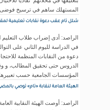
بتعليقها في محلاتهم تفاديا للاحتيال
المستهلك ساهم في ترسيخ فوضى ا
شلل تام عقب دعوة نقابات تعليمية لمق
الراصد: أدى إضراب طلاب التعليم ا
في الدراسة لليوم الثاني على التو
دعوة من النقابات المنظمة للاحتج
الدروس حتى تحقيق المطالب، و 
المؤسسات الجامعية حسب تعبيرها..
الهيئة العامة لنقابة «تام» توصي بالم
الراصد: أوصت الهيئة النقابية العام