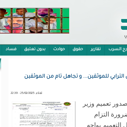
رج السرب
تقارير
حقوق
حوادث
بدون تعليق
فساد
 الشمولية
لترابي للموثقين... و تجاهل تام من الموثقين
ثلاثاء, 25/02/2025 - 22:39
 ساعة على صدور تعميم وزير
رورة التزام
ل التعميم يواجه