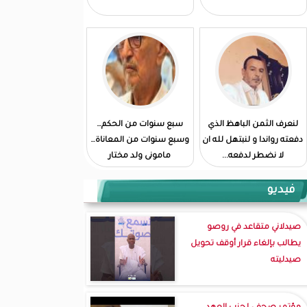
لنعرف الثمن الباهظ الذي
سبع سنوات من الحكم…
دفعته رواندا و لنبتهل لله ان
وسبع سنوات من المعاناة…
لا نضطر لدفعه...
مامونى ولد مختار
فيديو
صيدلاني متقاعد في روصو
يطالب بإلغاء قرار أوقف تحويل
صيدليته