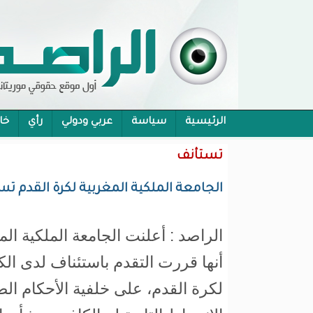
الرئيسية
سياسة
عربي ودولي
رأي
خا
محام:قانون حماية الرموز تفوح منه رائحة الاحكام
تستأنف
الجامعة الملكية المغربية لكرة القدم ت
الراصد : أعلنت الجامعة الملكية الم
أنها قررت التقدم باستئناف لدى الكو
لكرة القدم، على خلفية الأحكام ال