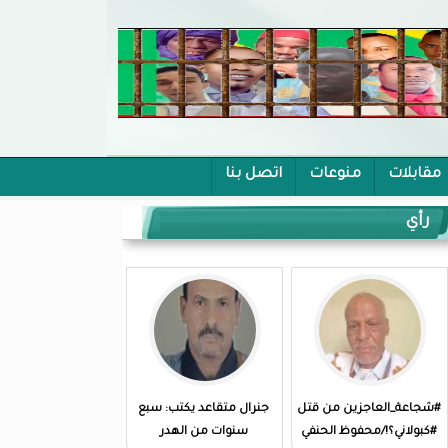
مقابلات
منوعات
اتصل بنا
رأي
#شجاعة_العاجزين من قتل
جنرال متقاعد يكتب: سبع
#كبولاني؟!/محفوظ الحنفي
سنوات من الهدر