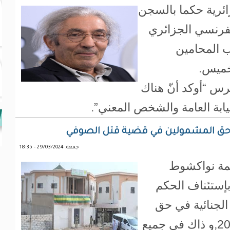
زائرية حكما بالسجن
الفرنسي الجزائري
 المحامين
خميس.
س “أوكد أنّ هناك
يابة العامة والشخص المعني”.
في حق المشمولين في قضية قتل الصوفي
جمعة, 29/03/2024 - 18:35
كمة نواكشوط
بإستئناف الحكم
حكمة الجنائية في حق
المشمولين في الملف رقم/2023101,و ذاك في جميع