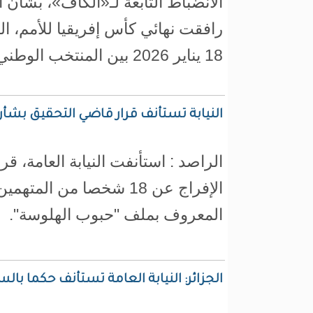
الانضباط التابعة لـ«الكاف»، بشأن ا
رافقت نهائي كأس إفريقيا للأمم، ال
18 يناير 2026 بين المنتخب الوطني المغربي ونظيره السنغالي.
النيابة تستأنف قرار قاضي التحقيق بشأن الإفراج عن 18 متهما ب
الراصد : استأنفت النيابة العامة، ق
الإفراج عن 18 شخصا من الم
المعروف بملف "حبوب الهلوسة".
الجزائر: النيابة العامة تستأنف حكما بالسجن لمدة 5 سنوات بحق الك