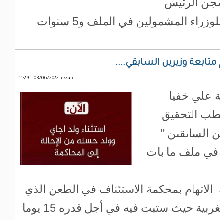
بسجن الرئيس
السابق مدة 20 عاما، و10 سنوات للوزراء المشمولين في الملف و5 سنوات
تابعة وزيرين السابقي....
جمعة, 03/06/2022 - 11:29
 علي خفيا
قطب التحقيق
ن السابقين "
 في ملف ما بات
لاتهام بمحكمة الاستئناف في الطعن الذي
قدمه وكيل الجمهورية بنواكشوط الغربية حيث ستبت فيه في أجل قدره 15 يوما