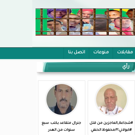
مقابلات
منوعات
اتصل بنا
رأي
#شجاعة_العاجزين من قتل
جنرال متقاعد يكتب: سبع
#كبولاني؟!/محفوظ الحنفي
سنوات من الهدر