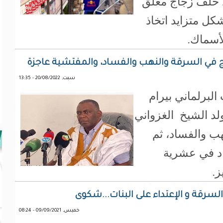
 خلف زجاج مغلق
كل متزايد اتخاذ
أسماك.
ذج في السرقة والنهب والفساد، والمفتشية عاجزة
سبت, 20/08/2022 - 13:35
البرلماني بيرام
لد الشيخ الغزواني
ب والفساد، ثم
د في عشرية
ز.
 السرقة و الإعتداء على البنات...شكوى
خميس, 09/09/2021 - 08:24