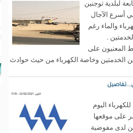
عة لبلدية توجنين
 أسرع الآجال
رباء والماء رغم
لخدمتين .
ط المعنيون على
ين الخدمتين وخاصة الكهرباء من حيث حوادث
...تفاصيل
اثنين, 22/02/2021 - 11:10
للكهرباء اليوم
ان لها نشر على موقعها
ن لدى مفوضية