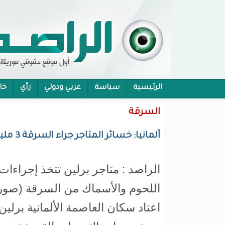
الرئيسية
سياسة
عربي ودولي
رأي
خا
محام:قانون حماية الرموز تفوح منه رائحة الاحكام
السرقة
آلمانيا: خسائر المتاجر جراء السرقة 3 مليارات يورو و100 ألف سرقة غير مكتشفة يوميا
الراصد : متاجر برلين تتخذ إجراءات
اللحوم والأسماك من السرقة (صور
اعتاد سكان العاصمة الألمانية برلي