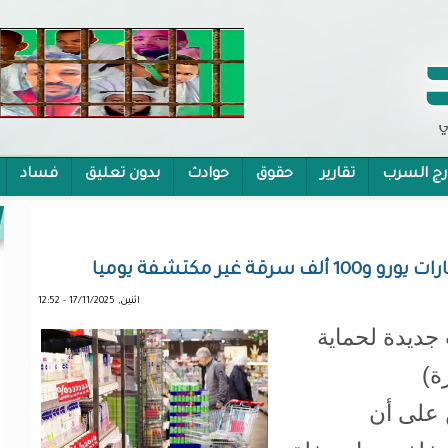
رج السرب
تقارير
حقوق
حوادث
بدون تعليق
فساد
 الشمولية
اثنين, 17/11/2025 - 12:52
 جديدة لحماية
ة)
ن على أن