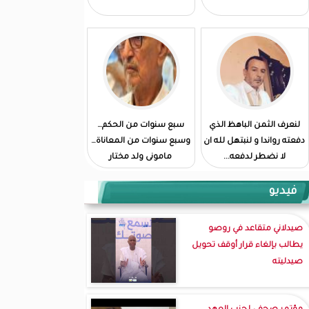
لنعرف الثمن الباهظ الذي
سبع سنوات من الحكم…
دفعته رواندا و لنبتهل لله ان
وسبع سنوات من المعاناة…
لا نضطر لدفعه...
مامونى ولد مختار
فيديو
صيدلاني متقاعد في روصو
يطالب بإلغاء قرار أوقف تحويل
صيدليته