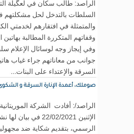
الراصد: طالب سكان في لعگيلة التاب
السلطات بالتدخل لحل مشكلتهم في
والمتمثلة في افتقارهم لخدمتي الكه
وقفاتهم المتكررة المطالبة بهاتين ا
وفي إيجاز وجه لوسائال الإعلام سل
جوانب من معاناتهم جراء غياب هات
السرقة والإعتداء على البنات...
صوملك، أعمدة الإنارة السرقة و الشكوى
الراصد/: أفادت الشركة الموريتانية 
الإثنين 22/02/2021 في بي
الرسمي، بتقديم شكاية ضد مجهولي