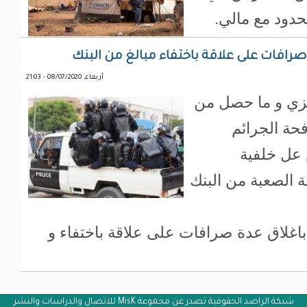
لحدود مع مالي.
افات على علاقة باختفاء مبالغ من البنك
أربعاء, 08/07/2020 - 21:03
كزي و ما حصل من
حة الجرائم
 عل خلفية
ة الصعبة من البنك
اغلاق عدة صرافات على علاقة باختفاء و
شبكة الراصد الحقوقية تصدر عن مجموعة MisK للاتصال والدراسات والنشر