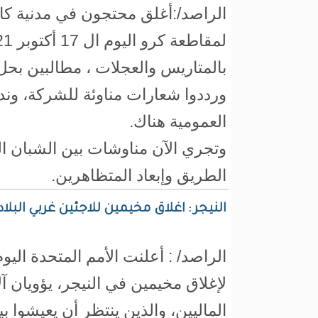
الراصد/:أغلق محتجون في مدنية كامو
بالمتاريس والعجلات ، مطالبين بحل
ورددوا شعارات مناوئة للشركة، وند
العمومية هناك.
وتجري الآن مناوشات بين الشبان ال
الطريق وإبعاد المتظاهرين.
النيجر : اغلاق مخيمين للاجئين غربي البلا
الراصد/ : أعلنت الأمم المتحدة اليو
لإغلاق مخيمين في النيجر، يؤويان آل
الماليين، والذين ينتظر أن يعيشوا ب