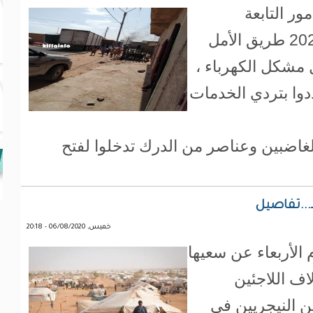
ر التابعة
لمقاطعة كرو اليوم ال 17 أكتوبر 2021 طريق الأمل
 مشكل الكهرباء ،
دوا بتردي الخدمات
غاضبين وعناصر من الدرك تدخلوا لفتح
د...تفاصيل
خميس, 06/08/2020 - 20:18
م الأربعاء عن سعيها
اف اللاجئين
ين النيجريين في