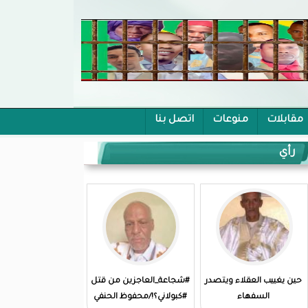
مقابلات
منوعات
اتصل بنا
رأي
حين يغييب العقلاء ويتصدر
#شجاعة_العاجزين من قتل
السفهاء
#كبولاني؟!/محفوظ الحنفي