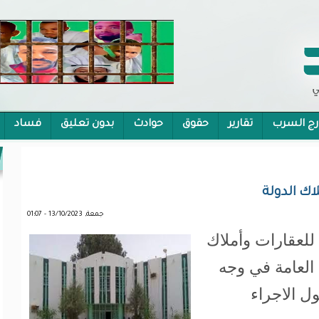
رج السرب
تقارير
حقوق
حوادث
بدون تعليق
فساد
 الشمولية
لاك الدولة
جمعة, 13/10/2023 - 01:07
 للعقارات وأملاك
 العامة في وجه
ل الاجراء