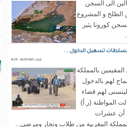
لين الى السجن
ن الطلح و المشروع
جازا بسجن كورونا يثير
السلطات تسهيل الدخول....
ثلاثاء, 06/07/2021 - 14:28
المقيمين بالمملكة
سماح لهم بالدخول
لبوابة الشمالية ال ( كلم 55) ليتسنى لهم قضاء
ت المواطنة (ر.أ)
ة أن عشرات
المملكة المغربية من طلاب وتجار ومرضى...