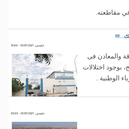
 في مقاطعته.
...!!!
خميس, 01/07/2021 - 10:49
قة والمعادن فى
، بوجود اختلالات
ء الوطنية .
خميس, 01/07/2021 - 09:03