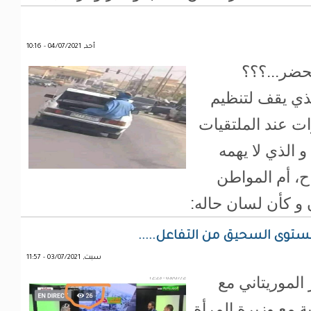
أحد, 04/07/2021 - 10:16
حضر...؟؟؟
ذي يقف لتنظيم
ات عند الملتقيات
و الذي لا يهمه
ح، أم المواطن
ن و كأن لسان حاله:
مستوى السحيق من التفاعل.....
سبت, 03/07/2021 - 11:57
الموريتاني مع
نية مع وزيرة المرأة