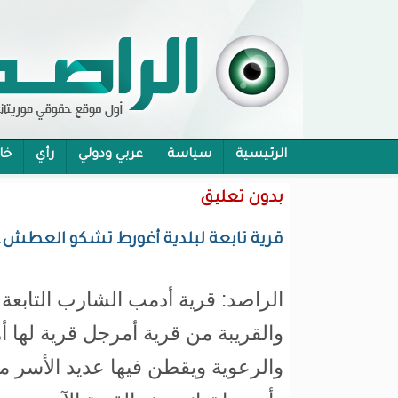
الرئيسية
سياسة
عربي ودولي
رأي
خا
محام:قانون حماية الرموز تفوح منه رائحة الاحكام
بدون تعليق
قرية تابعة لبلدية أغورط تشكو العطش..
الراصد: قرية أدمب الشارب التابعة 
والقريبة من قرية أمرجل قرية لها أه
والرعوية ويقطن فيها عديد الأسر 