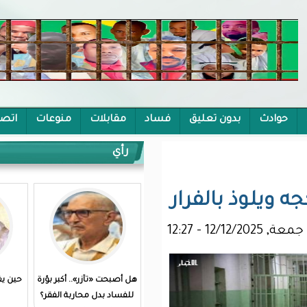
يق
فساد
مقابلات
منوعات
اتصل بنا
رأي
رار
هل أصبحت «تآزر».. أكبر بؤرة
حين يغييب العقلاء ويتصدر
للفساد بدل محاربة الفقر؟
السفهاء