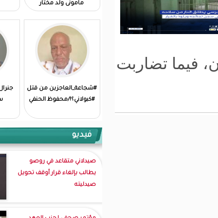
مامونى ولد مختار
اربت
#شجاعة_العاجزين من قتل
جنرال متقاعد يكتب: سبع
#كبولاني؟!/محفوظ الحنفي
سنوات من الهدر
فيديو
صيدلاني متقاعد في روصو
يطالب بإلغاء قرار أوقف تحويل
صيدليته