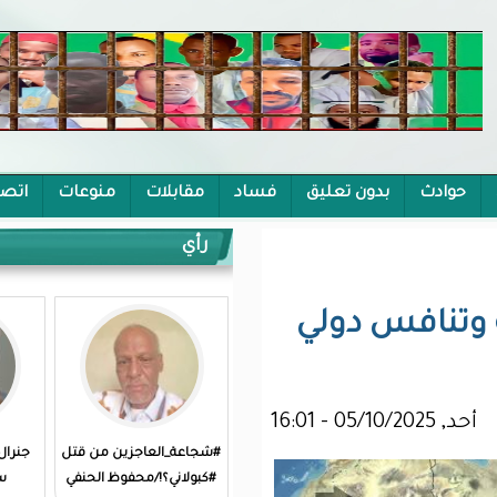
يق
فساد
مقابلات
منوعات
اتصل بنا
رأي
لي
#شجاعة_العاجزين من قتل
جنرال متقاعد يكتب: سبع
#كبولاني؟!/محفوظ الحنفي
سنوات من الهدر