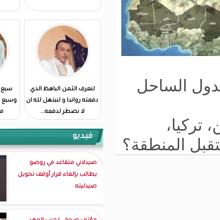
ل
لنعرف الثمن الباهظ الذي
سبع سنوات من الحكم…
دفعته رواندا و لنبتهل لله ان
وسبع سنوات من المعاناة…
لا نضطر لدفعه...
مامونى ولد مختار
فيديو
قة؟
صيدلاني متقاعد في روصو
يطالب بإلغاء قرار أوقف تحويل
صيدليته