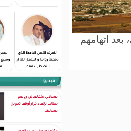
م
لنعرف الثمن الباهظ الذي
سبع سنوات من الحكم…
دفعته رواندا و لنبتهل لله ان
وسبع سنوات من المعاناة…
لا نضطر لدفعه...
مامونى ولد مختار
فيديو
صيدلاني متقاعد في روصو
يطالب بإلغاء قرار أوقف تحويل
صيدليته