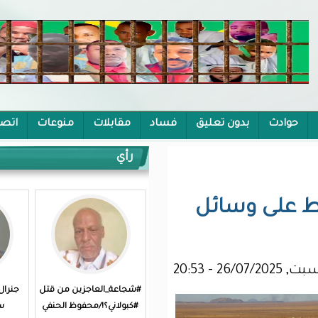
يق
فساد
مقابلات
منوعات
اتصل بنا
رأي
ئل
#شجاعة_العاجزين من قتل
جنرال متقاعد يكتب: سبع
#كبولاني؟!/محفوظ الحنفي
سنوات من الهدر