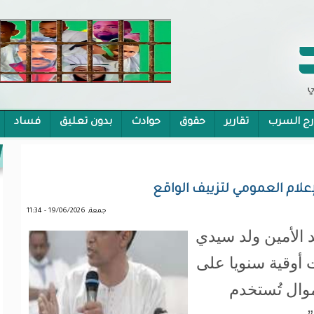
رج السرب
تقارير
حقوق
حوادث
بدون تعليق
فساد
 الشمولية
جمعة, 19/06/2026 - 11:34
د الأمين ولد سيدي
 تنفق نحو 8 مليارات أوقية سنويا على
موال تُستخدم