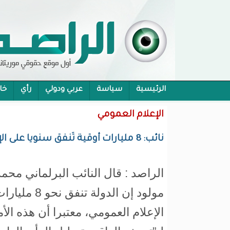
الرئيسية
سياسة
عربي ودولي
رأي
خا
محام:قانون حماية الرموز تفوح منه رائحة الاحكام
الإعلام العمومي
نائب: 8 مليارات أوقية تُنفق سنويا على الإعلام العمومي لتزييف الواقع
الراصد : قال النائب البرلماني محم
مولود إن الدولة
الإعلام العمومي، معتبرا أن هذه الأ