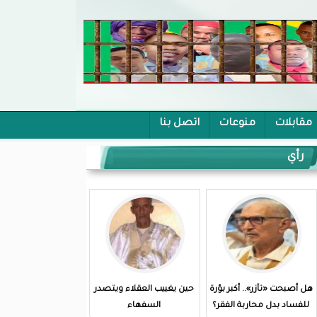
مقابلات
منوعات
اتصل بنا
رأي
هل أصبحت «تآزر».. أكبر بؤرة
حين يغييب العقلاء ويتصدر
للفساد بدل محاربة الفقر؟
السفهاء