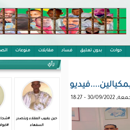
يق
فساد
مقابلات
منوعات
اتصل بنا
رأي
يديو
حين يغييب العقلاء ويتصدر
#شجاعة_العاجزين من قتل
السفهاء
#كبولاني؟!/محفوظ الحنفي