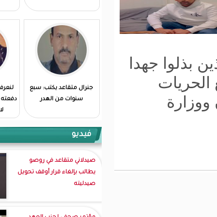
دا
جنرال متقاعد يكتب: سبع
لنعرف الثمن الباهظ الذي
سنوات من الهدر
دفعته رواندا و لنبتهل لله ان
لا نضطر لدفعه...
فيديو
صيدلاني متقاعد في روصو
يطالب بإلغاء قرار أوقف تحويل
صيدليته