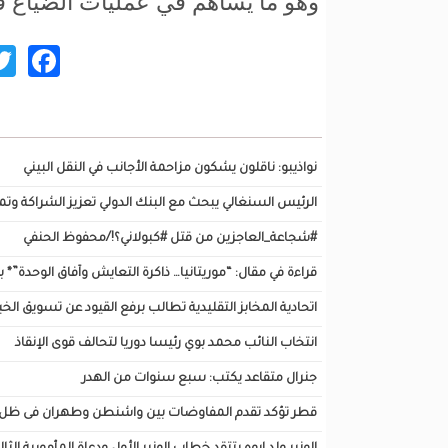
وهو ما يساهم في عمليات الضياع ف
ok
تصفح أيضا...
نواذيبو: ناقلون يشكون مزاحمة الأجانب في النقل البيني
الرئيس السنغالي يبحث مع البنك الدولي تعزيز الشراكة وتم
#شجاعة_العاجزين من قتل #كبولاني؟!/محفوظ الحنفي
قراءة في مقال: “موريتانيا… ذاكرة التعايش وآفاق الوحدة”*
اتحادية المخابز التقليدية تطالب برفع القيود عن تسويق الخبز
انتخاب النائب محمد بوي رئيسا دوريا لتحالف قوى الإنقاذ
جنرال متقاعد يكتب: سبع سنوات من الهدر
قطر تؤكد تقدم المفاوضات بين واشنطن وطهران فى ظل نف