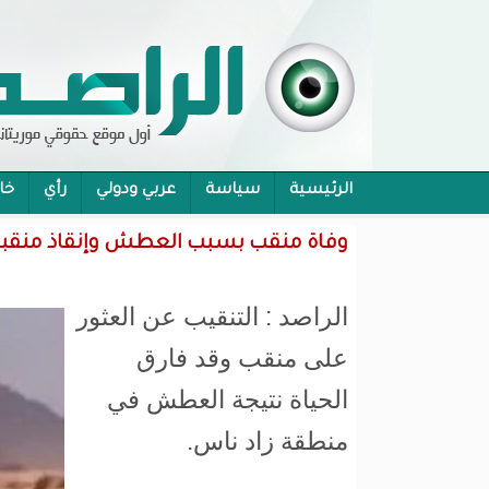
الرئيسية
سياسة
عربي ودولي
رأي
خا
محام:قانون حماية الرموز تفوح منه رائحة الاحكام
وفاة منقب بسبب العطش وإنقاذ منقبي
الراصد : التنقيب عن العثور
على منقب وقد فارق
الحياة نتيجة العطش في
منطقة زاد ناس.