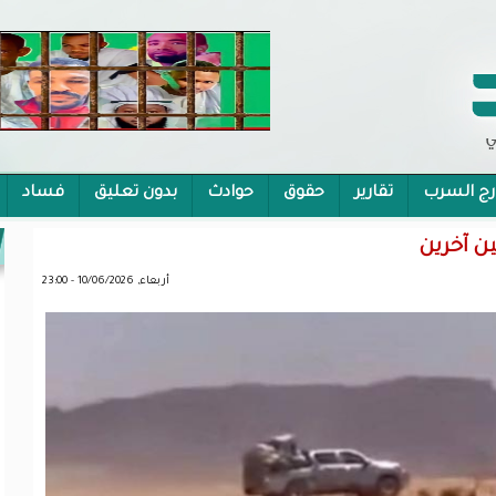
رج السرب
تقارير
حقوق
حوادث
بدون تعليق
فساد
 الشمولية
ن آخرين
أربعاء, 10/06/2026 - 23:00