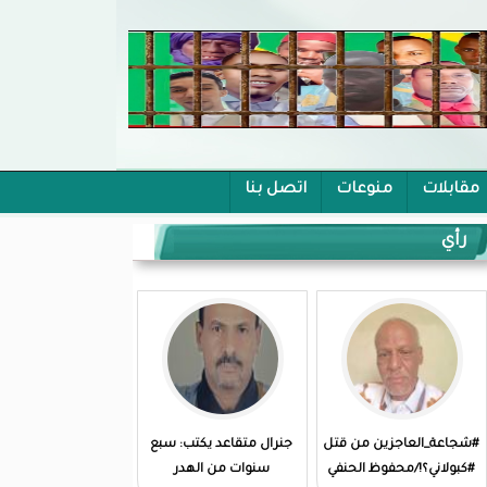
مقابلات
منوعات
اتصل بنا
رأي
#شجاعة_العاجزين من قتل
جنرال متقاعد يكتب: سبع
#كبولاني؟!/محفوظ الحنفي
سنوات من الهدر