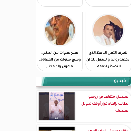
لنعرف الثمن الباهظ الذي
سبع سنوات من الحكم…
دفعته رواندا و لنبتهل لله ان
وسبع سنوات من المعاناة…
لا نضطر لدفعه...
مامونى ولد مختار
فيديو
صيدلاني متقاعد في روصو
يطالب بإلغاء قرار أوقف تحويل
صيدليته