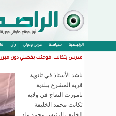
الرئيسية
سياسة
عربي ودولي
رأي
خا
محام:قانون حماية الرموز تفوح منه رائحة الاحكام
مدرس بتكانت: فوجئت بفصلي دون مبرر 
ناشد الأستاذ في ثانوية
قرية المشرع ببلدية
تامورت النعاج في ولاية
تكانت محمد الخليفة
الخليف الرئيس محمد ولد