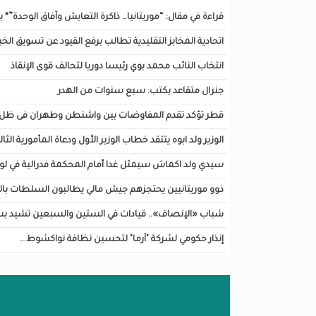
قراءة في مقال: “موريتانيا… ذاكرة التعايش وآفاق الوحدة”*
اتحادية المخابز التقليدية تطالب برفع القيود عن تسويق الخبز
انتخاب النائب محمد بوي رئيسا دوريا لتحالف قوى الإنقاذ
جنرال متقاعد يكتب: سبع سنوات من الهدر
قطر تؤكد تقدم المفاوضات بين واشنطن وطهران فى ظل نف
الوزير ولد ابوه يتتقد خطاب الوزير الأول ودعاة المأمورية الثال
سيدي ولد اكماش سيمثل غدا أمام المحكمة فدرالية في لو
ذوو موريتانيين يحتجزهم جيش مالي يطالبون السلطات با
شباب «الإنصاف».. قيادات في الستين والسبعين تشيد بس
إنذار حكومي لشركة "آرما" لتحسين نظافة نواكشوط...