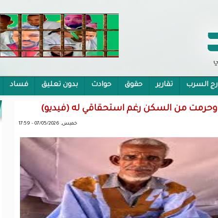
رج السرب
تقارير
حقوق
حوادث
بدون تعليق
فساد
 الشمولية
وحرمت من السكن رغم استحقاقي له (فيديو)
خميس, 07/05/2026 - 17:59