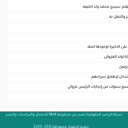
 بقلم: سيدي محمد ولد اخليفه
 والتنقل به
ى الاخيرة لوجودها اصلا
ثة لولد الغزوانى
يزفيل
لتدخل لإطلاق سراحهم
بع سنوات من إنجازات الرئيس غزواني
شبكة الراصد الحقوقية تصدر عن مجموعة MisK للاتصال والدراسات والنشر
جميع الحقوق محفوظة 2012- 2020