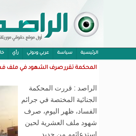
الرئيسية
سياسة
عربي ودولي
رأي
خا
محام:قانون حماية الرموز تفوح منه رائحة الاحكام
المحكمة تقرر صرف الشهود في ملف فس
الراصد : قررت المحكمة
الجنائية المختصة في جرائم
الفساد، ظهر اليوم، صرف
شهود ملف العشرية لحين
استدعائهم من جديد.