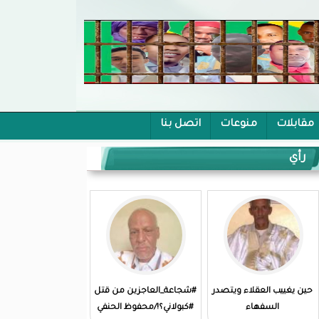
مقابلات
منوعات
اتصل بنا
رأي
حين يغييب العقلاء ويتصدر
#شجاعة_العاجزين من قتل
السفهاء
#كبولاني؟!/محفوظ الحنفي