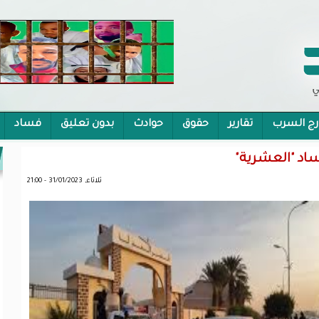
رج السرب
تقارير
حقوق
حوادث
بدون تعليق
فساد
 الشمولية
اد "العشرية"
ثلاثاء, 31/01/2023 - 21:00