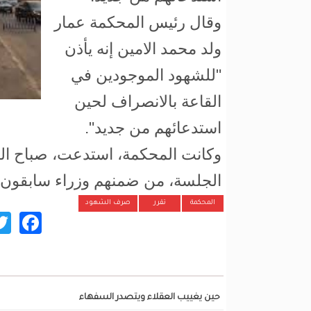
وقال رئيس المحكمة عمار
ولد محمد الامين إنه يأذن
"للشهود الموجودين في
القاعة بالانصراف لحين
استدعائهم من جديد".
وكانت المحكمة، استدعت، صباح اليو
الجلسة، من ضمنهم وزراء سابقون 
المحكمة
تقرر
صرف الشهود
ok
تصفح أيضا...
حين يغييب العقلاء ويتصدر السفهاء