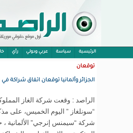
الرئيسية
سياسة
عربي ودولي
رأي
خا
محام:قانون حماية الرموز تفوح منه رائحة الاحكام
توقعان
الجزائر وألمانيا توقعان اتفاق شراكة في 
الراصد : وقعت شركة الغاز المملوكة
“سونلغاز ” اليوم الخميس، على مذك
شركة “سيمنس إنرجي” الألمانية ،