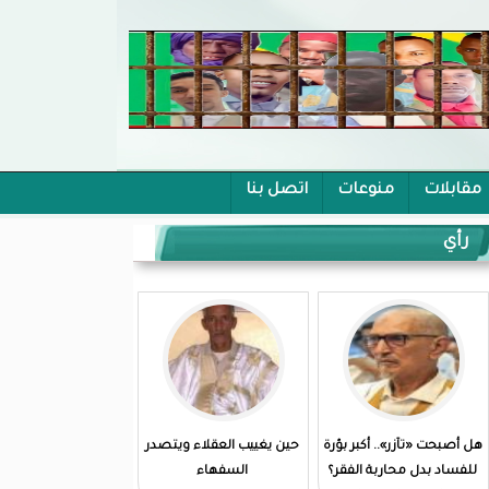
مقابلات
منوعات
اتصل بنا
رأي
هل أصبحت «تآزر».. أكبر بؤرة
حين يغييب العقلاء ويتصدر
للفساد بدل محاربة الفقر؟
السفهاء