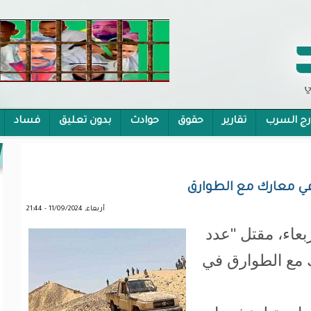
رج السرب
تقارير
حقوق
حوادث
بدون تعليق
فساد
 الشمولية
 في معارك مع الطوارق
أربعاء, 11/09/2024 - 21:44
بعاء، مقتل "عدد
ك مع الطوارق في