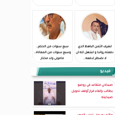
لنعرف الثمن الباهظ الذي
سبع سنوات من الحكم…
دفعته رواندا و لنبتهل لله ان
وسبع سنوات من المعاناة…
لا نضطر لدفعه...
مامونى ولد مختار
فيديو
صيدلاني متقاعد في روصو
يطالب بإلغاء قرار أوقف تحويل
صيدليته