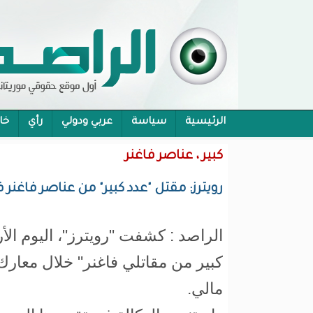
الرئيسية
سياسة
عربي ودولي
رأي
خا
محام:قانون حماية الرموز تفوح منه رائحة الاحكام
كبير ، عناصر فاغنر
رويترز: مقتل "عدد كبير" من عناصر فاغنر
الراصد : كشفت "رويترز"، اليوم الأر
كبير من مقاتلي فاغنر" خلال معار
مالي.