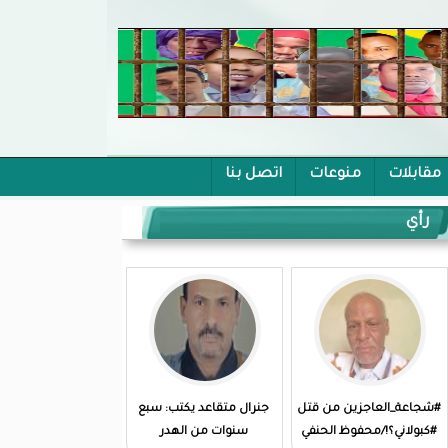
مقابلات
منوعات
اتصل بنا
رأي
#شجاعة_العاجزين من قتل
جنرال متقاعد يكتب: سبع
#كبولاني؟!/محفوظ الحنفي
سنوات من الهدر