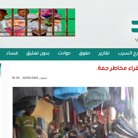
رج السرب
تقارير
حقوق
حوادث
بدون تعليق
فساد
 الشمولية
راء مخاطر جمة.
سبت, 20/06/2020 - 18:36