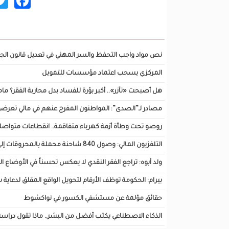
ok
تصفح أيضا...
نص مواد واجب التحفظ والسر المهني في تعديل قانون الجي
المركزي يسحب اعتماد مؤسسات للتمويل
هل أصبحت «تآزر».. أكبر بؤرة للفساد بدل محاربة الفقر؟ مام
مصادر لـ”الصدى”: المواطنون المفرج عنهم في مالي تعرضوا
روصو تحت وطأة أزمة كهرباء متفاقمة.. انقطاعات متواص
التلفزيون المالي: وصول 840 شاحنة محملة بالمحروقات إلى باماكو
ولد أبوه: تراجع الفقر النقدي لا يعكس تحسناً في الأوضاع 
بيرام: الحكومة توظف الأرقام لتحويل الواقع المقلق لدعاية
حقائق مؤلمة عن مستشفي الكسور في نواكشوط
الذكاء الاصطناعي يكتب أفضل من البشر.. ماذا تقول دراسة اختبرت 82