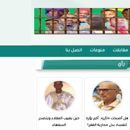
مقابلات
منوعات
اتصل بنا
رأي
هل أصبحت «تآزر».. أكبر بؤرة
حين يغييب العقلاء ويتصدر
للفساد بدل محاربة الفقر؟
السفهاء