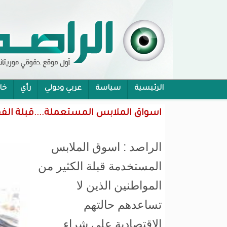
الرئيسية
سياسة
عربي ودولي
رأي
خا
محام:قانون حماية الرموز تفوح منه رائحة الاحكام
اسواق الملابس المستعملة....قبلة الفق
الراصد : اسوق الملابس
المستخدمة قبلة الكثير من
المواطنين الذين لا
تساعدهم حالتهم
الاقتصادية على شراء