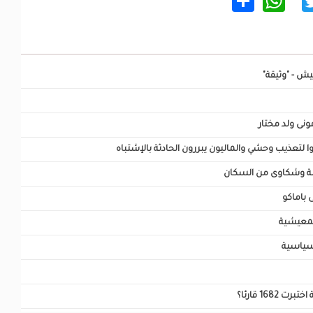
WhatsApp
Share
Twitter
Facebo
ش - "وثيقة"
ونى ولد مختار
 لتعذيب وحشي والماليون يبررون الحادثة بالإشتباه
لة وشكاوى من السكان
المعيشية
 سياسية
16 قارئا؟