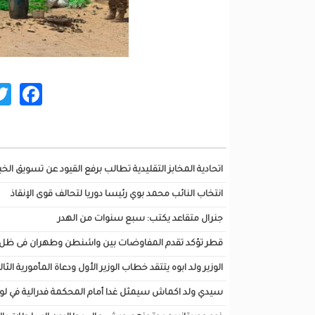
ok
تصفح أيضا...
اتحادية المخابز التقليدية تطالب برفع القيود عن تسويق الخبز
انتخاب النائب محمد بوي رئيسا دوريا لتحالف قوى الإنقاذ
جنرال متقاعد يكتب: سبع سنوات من الهدر
قطر تؤكد تقدم المفاوضات بين واشنطن وطهران فى ظل نف
الوزير ولد ابوه يتتقد خطاب الوزير الأول ودعاة المأمورية الثال
سيدي ولد اكماش سيمثل غدا أمام المحكمة فدرالية في لو