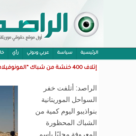
الرئيسية
سياسة
عربي ودولي
رأي
خا
محام:قانون حماية الرموز تفوح منه رائحة الاحكام
إتلاف 400 خنشة من شباك “المونوفيلاما” المحظورة في نواذيبو
الراصد: أتلفت خفر
السواحل الموريتانية
بنواذيبو اليوم كمية من
الشباك المحظورة
المعروفة محليًا باسم