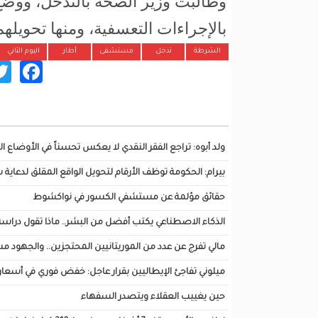
وطالبت وزير الصحة بالتدخل، ووضع
بالإجراءات التعسفية، ومنها تحويلهم
الشرطة
تدخل
مستشفى
أطار
اليوم الثاني
ok
تصفح أيضا...
ولد أبوه: تراجع الفقر النقدي لا يعكس تحسناً في الأوضاع 
بيرام: الحكومة توظف الأرقام لتحويل الواقع المقلق لدعاية
حقائق مؤلمة عن مستشفي الكسور في نواكشوط
الذكاء الاصطناعي يكتب أفضل من البشر.. ماذا تقول دراسة اختبرت 82
مالي تفرج عن عدد من الموريتانيين المحتجزين.. والجهود م
ميلوني تفاجئ الإيطاليين بقرار عاجل: خفض فوري في أسعار ا
حين يغييب العقلاء ويتصدر السفهاء