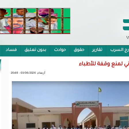
رج السرب
تقارير
حقوق
حوادث
بدون تعليق
فساد
 الشمولية
ي لمنع وقفة للأطباء
أربعاء, 03/06/2026 - 20:48