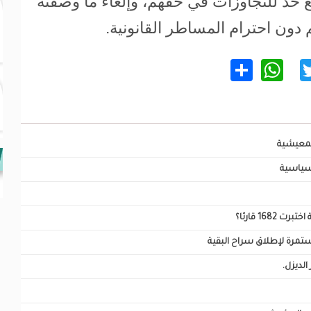
 حد للتجاوزات في حقهم، وإلغاء ما وصفته
 دون احترام المساطر القانونية.
WhatsApp
Share
Twitter
Facebo
المعيشية
 سياسية
16 قارئا؟
ستمرة لإطلاق سراح البقية
لديزل.