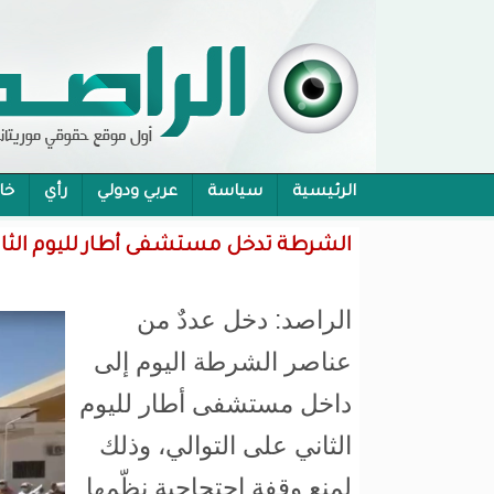
الرئيسية
سياسة
عربي ودولي
رأي
خا
محام:قانون حماية الرموز تفوح منه رائحة الاحكام
الشرطة تدخل مستشفى أطار لليوم الثان
الراصد: دخل عددٌ من
عناصر الشرطة اليوم إلى
داخل مستشفى أطار لليوم
الثاني على التوالي، وذلك
لمنع وقفة احتجاجية نظّمها