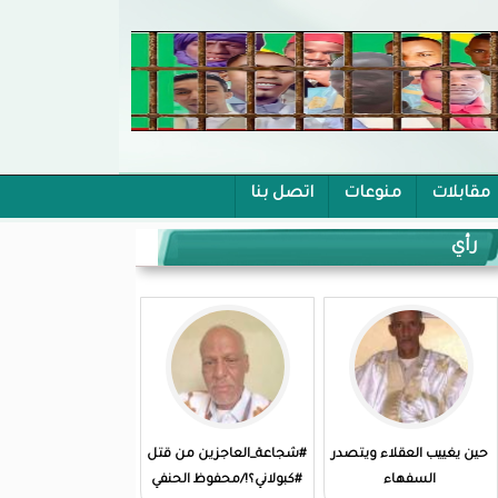
مقابلات
منوعات
اتصل بنا
رأي
حين يغييب العقلاء ويتصدر
#شجاعة_العاجزين من قتل
السفهاء
#كبولاني؟!/محفوظ الحنفي